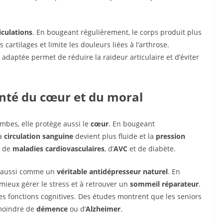
iculations
. En bougeant régulièrement, le corps produit plus
 cartilages et limite les douleurs liées à l’arthrose.
é adaptée permet de réduire la raideur articulaire et d’éviter
anté du cœur et du moral
ambes, elle protège aussi le
cœur
. En bougeant
la
circulation sanguine
devient plus fluide et la
pression
t de
maladies cardiovasculaires
, d’
AVC
et de diabète.
git aussi comme un
véritable antidépresseur naturel
. En
à mieux gérer le stress et à retrouver un
sommeil réparateur
.
les fonctions cognitives. Des études montrent que les seniors
moindre de
démence
ou d’
Alzheimer
.